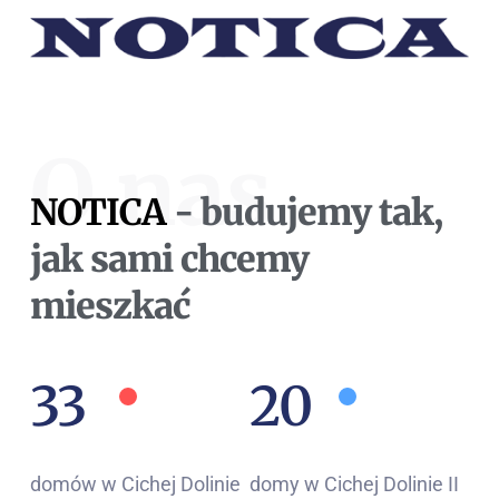
O nas
NOTICA
- budujemy tak,
jak sami chcemy
mieszkać
36
22
domów w Cichej Dolinie
domy w Cichej Dolinie II