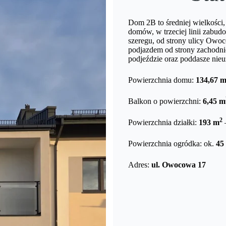
Dom 2B to średniej wielkośc
domów, w trzeciej linii zabud
szeregu, od strony ulicy Owo
podjazdem od strony zachodnie
podjeździe oraz poddasze nie
Powierzchnia domu:
134,67 
Balkon o powierzchni:
6,45 m
2
Powierzchnia działki:
193 m
Powierzchnia ogródka: ok.
45
Adres:
ul. Owocowa 17