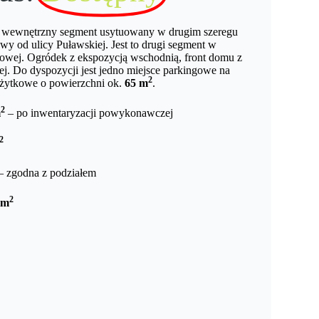
i, wewnętrzny segment usytuowany w drugim szeregu
owy od ulicy Puławskiej. Jest to drugi segment w
cowej. Ogródek z ekspozycją wschodnią, front domu z
j. Do dyspozycji jest jedno miejsce parkingowe na
2
użytkowe o powierzchni ok.
65 m
.
2
m
– po inwentaryzacji powykonawczej
2
– zgodna z podziałem
2
 m