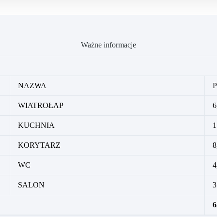
Ważne informacje
NAZWA
WIATROŁAP
6
KUCHNIA
1
KORYTARZ
8
WC
4
SALON
3
6